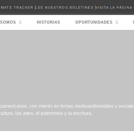
LIMATE TRACKER
LEE NUESTROS BOLETINES
VISITA LA PÁGINA
 SOMOS
HISTORIAS
OPORTUNIDADES
oamericanos, con interés en temas medioambientales y sociales
tura, las artes, el patrimonio y la escritura.