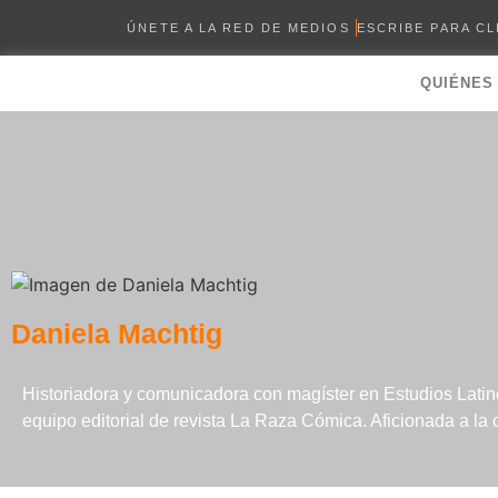
ÚNETE A LA RED DE MEDIOS
ESCRIBE PARA C
QUIÉNES
Daniela Machtig
Historiadora y comunicadora con magíster en Estudios Latin
equipo editorial de revista La Raza Cómica. Aficionada a la cul