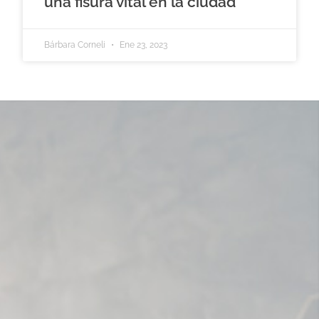
una fisura vital en la ciudad
Bárbara Corneli
Ene 23, 2023