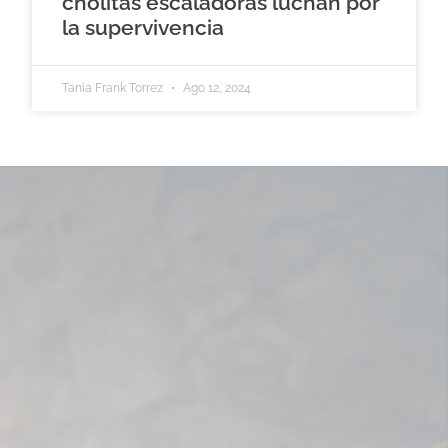
cholitas escaladoras luchan por
la supervivencia
Tania Frank Torrez
Ago 12, 2024