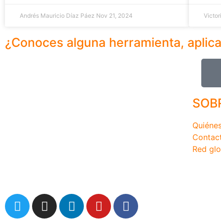
Andrés Mauricio Díaz Páez
Nov 21, 2024
Victor
¿Conoces alguna herramienta, aplic
SOB
Quiéne
Contac
Red glo