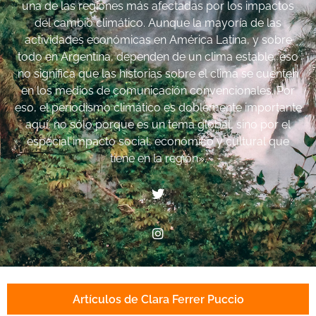
una de las regiones más afectadas por los impactos
del cambio climático. Aunque la mayoría de las
actividades económicas en América Latina, y sobre
todo en Argentina, dependen de un clima estable, eso
no significa que las historias sobre el clima se cuenten
en los medios de comunicación convencionales. Por
eso, el periodismo climático es doblemente importante
aquí, no sólo porque es un tema global, sino por el
especial impacto social, económico y cultural que
tiene en la región».
Artículos de Clara Ferrer Puccio