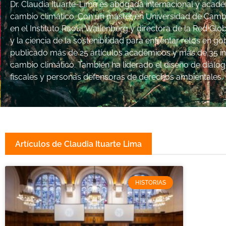
Dr. Claudia Ituarte-Lima es abogada internacional y aca
cambio climático. Con un máster en Universidad de Cambri
en el Instituto Raoul Wallenberg y directora de la Red Gl
y la ciencia de la sostenibilidad para enfrentar retos en 
publicado más de 25 artículos académicos y más de 35 i
cambio climático. También ha liderado el diseño de diálog
fiscales y personas defensoras de derechos ambientales.
Artículos de Claudia Ituarte Lima
HISTORIAS