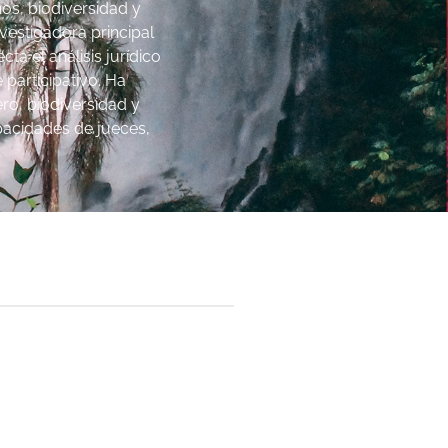
os, biodiversidad y
vestigadora principal
a el análisis jurídico
 participativo. Ha
o, biodiversidad y
apacidades de jueces,