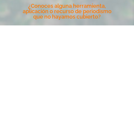
¿Conoces alguna herramienta,
aplicación o recurso de periodismo
que no hayamos cubierto?
Escribe para Climate Tracker