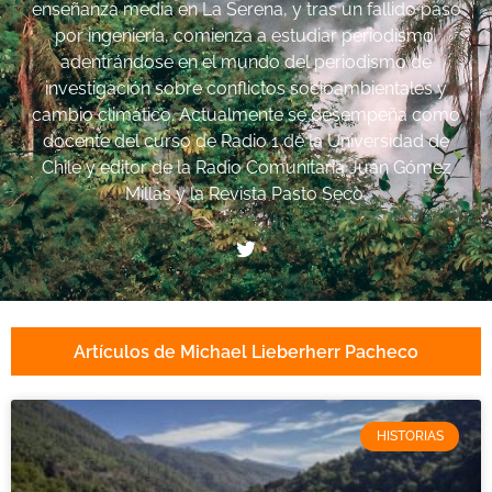
enseñanza media en La Serena, y tras un fallido paso
por ingeniería, comienza a estudiar periodismo,
adentrándose en el mundo del periodismo de
investigación sobre conflictos socioambientales y
cambio climático. Actualmente se desempeña como
docente del curso de Radio 1 de la Universidad de
Chile y editor de la Radio Comunitaria Juan Gómez
Millas y la Revista Pasto Seco.
Artículos de Michael Lieberherr Pacheco
HISTORIAS