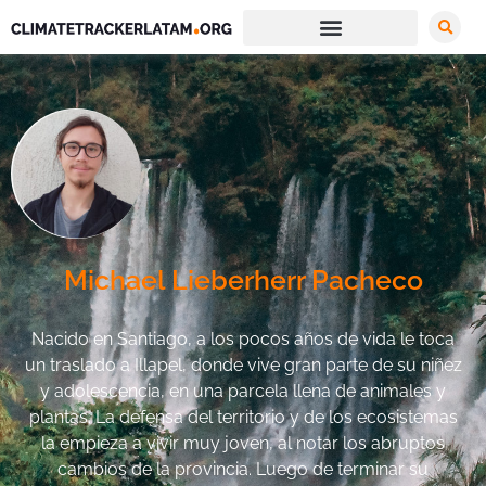
Michael Lieberherr Pacheco
Nacido en Santiago, a los pocos años de vida le toca
un traslado a Illapel, donde vive gran parte de su niñez
y adolescencia, en una parcela llena de animales y
plantas. La defensa del territorio y de los ecosistemas
la empieza a vivir muy joven, al notar los abruptos
cambios de la provincia. Luego de terminar su