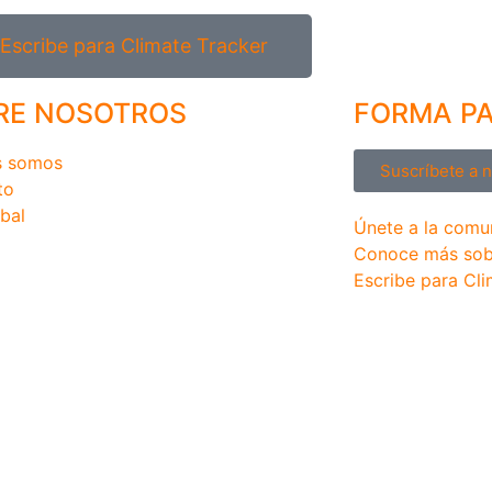
Escribe para Climate Tracker
RE NOSOTROS
FORMA P
s somos
Suscríbete a 
to
bal
Únete a la comu
Conoce más sob
Escribe para Cli