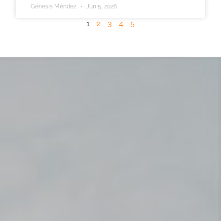
Génesis Méndez
Jun 5, 2026
1
2
3
4
5