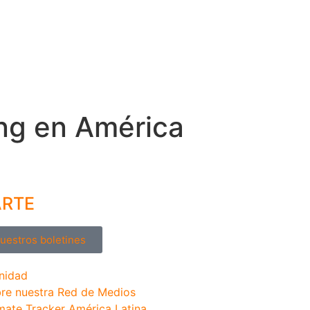
ing en América
ARTE
nuestros boletines
nidad
re nuestra Red de Medios
mate Tracker América Latina