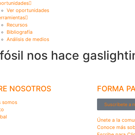
ortunidades
Ver oportunidades
rramientas
Recursos
Bibliografía
Análisis de medios
 fósil nos hace gaslight
RE NOSOTROS
FORMA P
s somos
Suscríbete a 
to
bal
Únete a la comu
Conoce más sob
Escribe para Cli