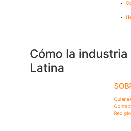
Op
He
Cómo la industria
Latina
SOB
Quiéne
Contac
Red glo