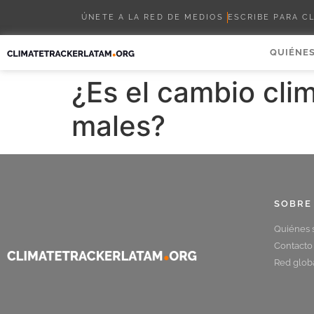
ÚNETE A LA RED DE MEDIOS
ESCRIBE PARA C
QUIÉNE
¿Es el cambio cli
males?
SOBRE
Quiénes
Contacto
Red glob