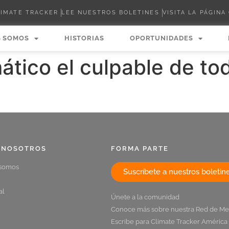
LIMATE TRACKER
LEE NUESTROS BOLETINES
VISITA LA PÁGINA
S SOMOS
HISTORIAS
OPORTUNIDADES
mático el culpable de to
 NOSOTROS
FORMA PARTE
 somos
Suscríbete a nuestros boletin
al
Únete a la comunidad
Conoce más sobre nuestra Red de Me
Escribe para Climate Tracker América 