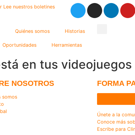
r
Lee nuestros boletines
Quiénes somos
Historias
Oportunidades
Herramientas
 está en tus videojuegos
RE NOSOTROS
FORMA P
s somos
Suscríbete a nu
to
bal
Únete a la comu
Conoce más sob
Escribe para Cli