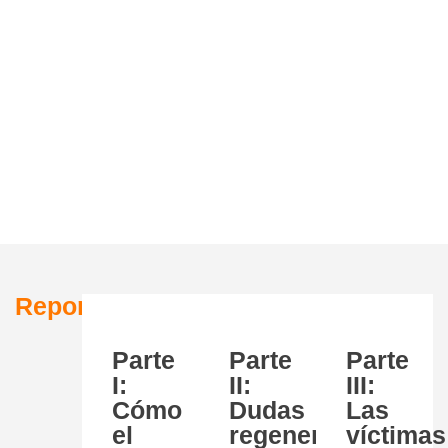
Reportajes
Parte
Parte
Parte
I:
II:
III:
Cómo
Dudas
Las
el
regenerativas
víctimas