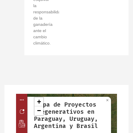
la
responsabilidad
de la
ganadería
ante el
cambio
climático.
¿Qué
empresas
y
organizaciones
están
detrás
de