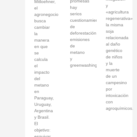
promesas
Mitloehner,
y
hay
el
«agricultura
serios
agronegocio
regenerativa»
cuestionamientos
busca
la misma
de
cambiar
soja
deforestación,
la
relacionada
emisiones
manera
al daño
de
en que
genético
metano
se
de niños
y
calcula
y la
greenwashing.
el
muerte
impacto
de un
del
campesino
metano
por
en
intoxicación
Paraguay,
con
Uruguay,
agroquímicos.
Argentina
y Brasil.
El
objetivo:
esquivar