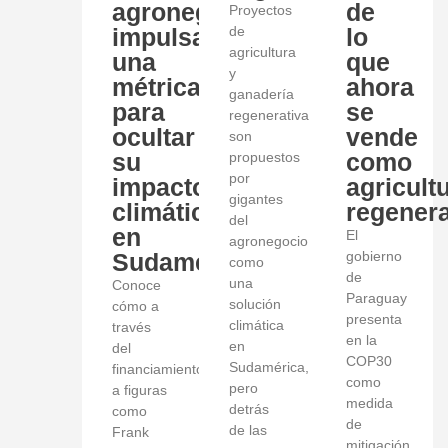
agronegocio
de
Proyectos
impulsa
de
lo
agricultura
una
que
y
métrica
ahora
ganadería
para
se
regenerativa
ocultar
vende
son
su
como
propuestos
por
impacto
agricult
gigantes
climático
regenera
del
en
El
agronegocio
Sudamérica
gobierno
como
de
una
Conoce
Paraguay
solución
cómo a
presenta
climática
través
en la
en
del
COP30
Sudamérica,
financiamiento
como
pero
a figuras
medida
detrás
como
de
de las
Frank
mitigación