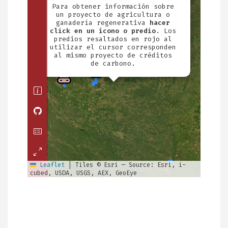
proyectos
de
agricultura
y
ganadería
regenerativa
en
la
región?
Descúbrelo
en
este
mapa