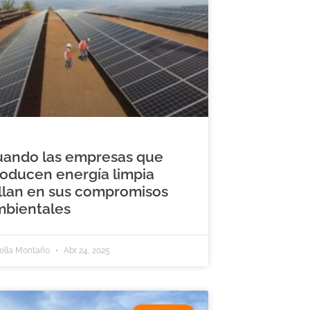
uando las empresas que
oducen energía limpia
llan en sus compromisos
mbientales
rella Montaño
Abr 24, 2025