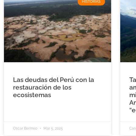
HISTORIAS
Las deudas del Perú con la
Ta
restauración de los
am
ecosistemas
mi
A
“e
Oscar Bermeo
Mar 5, 2025
Car