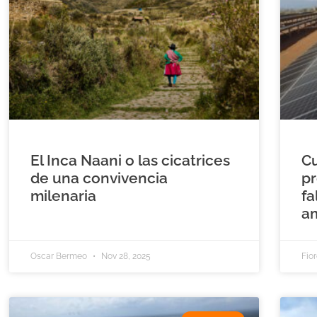
El Inca Naani o las cicatrices
C
de una convivencia
pr
milenaria
fa
a
Oscar Bermeo
Nov 28, 2025
Fio