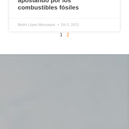
apostando por los
combustibles fósiles
Belén López Mensaque
Dic 5, 2023
1
2