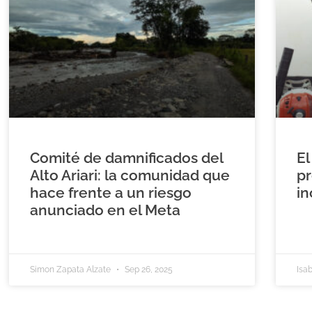
Comité de damnificados del
El
Alto Ariari: la comunidad que
pr
hace frente a un riesgo
in
anunciado en el Meta
Simon Zapata Alzate
Sep 26, 2025
Isa