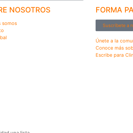
RE NOSOTROS
FORMA P
s somos
Suscríbete a 
to
bal
Únete a la comu
Conoce más sob
Escribe para Cli
dad una lista