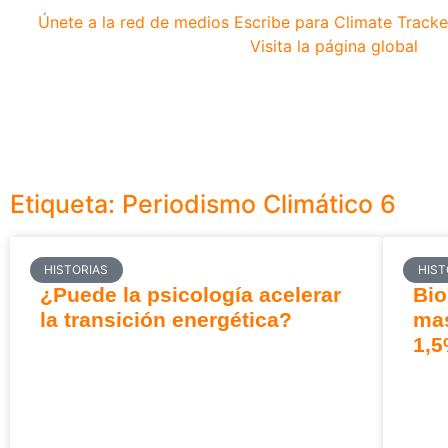
Únete a la red de medios
Escribe para Climate Tracke
Visita la página global
Etiqueta: Periodismo Climático 6
HISTORIAS
HIST
¿Puede la psicología acelerar
Bio
la transición energética?
mas
1,5