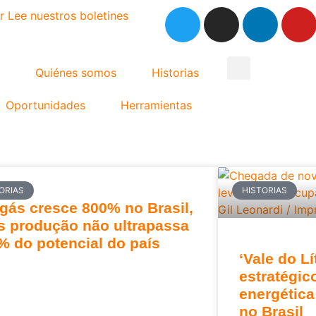
r
Lee nuestros boletines
Quiénes somos
Historias
Oportunidades
Herramientas
ORIAS
HISTORIAS
gás cresce 800% no Brasil,
 produção não ultrapassa
% do potencial do país
‘Vale do Lí
estratégic
energétic
no Brasil