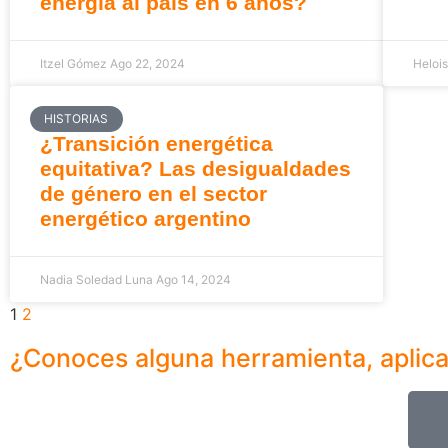
energía al país en 6 años?
Itzel Gómez
Ago 22, 2024
Heloi
HISTORIAS
¿Transición energética
equitativa? Las desigualdades
de género en el sector
energético argentino
Nadia Soledad Luna
Ago 14, 2024
1
2
¿Conoces alguna herramienta, aplic