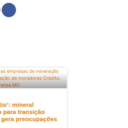
tio’: mineral
o para transição
a gera preocupações