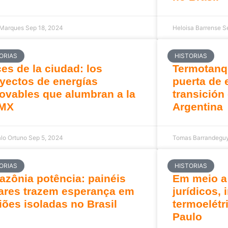
 Marques
Sep 18, 2024
Heloisa Barrense
S
ORIAS
HISTORIAS
es de la ciudad: los
Termotanq
yectos de energías
puerta de 
ovables que alumbran a la
transición
MX
Argentina
lo Ortuno
Sep 5, 2024
Tomas Barrandegu
ORIAS
HISTORIAS
zônia potência: painéis
Em meio a
ares trazem esperança em
jurídicos, 
iões isoladas no Brasil
termoelétr
Paulo