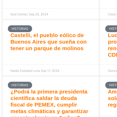
Itzel Gómez
Sep 25, 2024
Clara
HISTORIAS
HIST
Castelli, el pueblo eólico de
Luc
Buenos Aires que sueña con
pro
tener un parque de molinos
ren
CD
Nadia Soledad Luna
Sep 11, 2024
Gonza
HISTORIAS
HIST
¿Podrá la primera presidenta
Ama
científica saldar la deuda
sol
fiscal de PEMEX, cumplir
reg
metas climáticas y garantizar