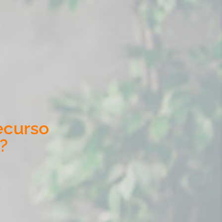
ecurso
?