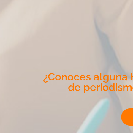
¿Conoces alguna h
de periodism