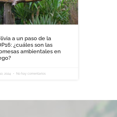
livia a un paso de la
P16: ¿cuáles son las
omesas ambientales en
ego?
10, 2024
No hay comentarios