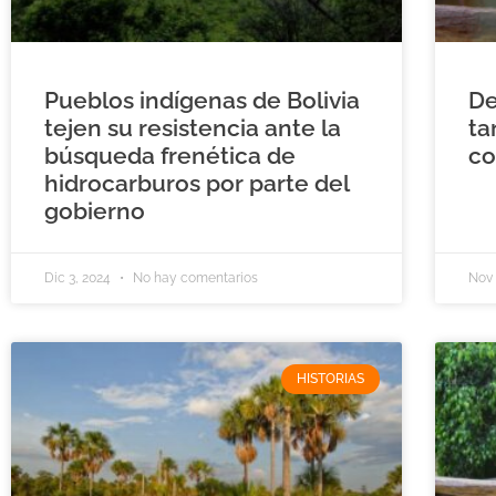
Pueblos indígenas de Bolivia
De
tejen su resistencia ante la
ta
búsqueda frenética de
co
hidrocarburos por parte del
gobierno
Dic 3, 2024
No hay comentarios
Nov 
HISTORIAS