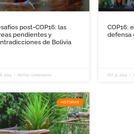
safíos post-COP16: las
COP16: e
reas pendientes y
defensa 
ntradicciones de Bolivia
8, 2024
No hay comentarios
Oct 31, 2024
HISTORIAS