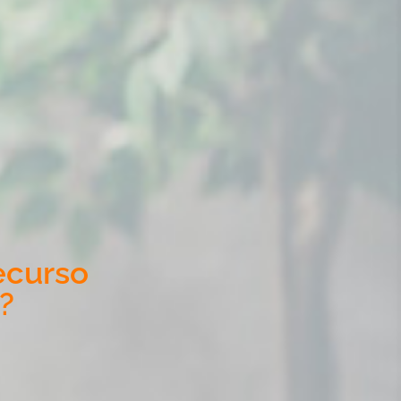
ecurso
?