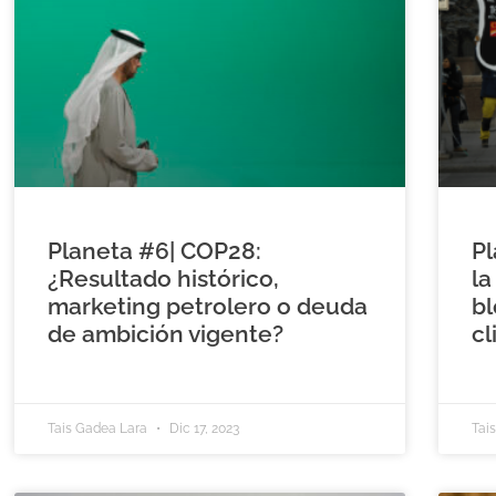
Planeta #6| COP28:
Pl
¿Resultado histórico,
la
marketing petrolero o deuda
bl
de ambición vigente?
cl
Tais Gadea Lara
Dic 17, 2023
Tai