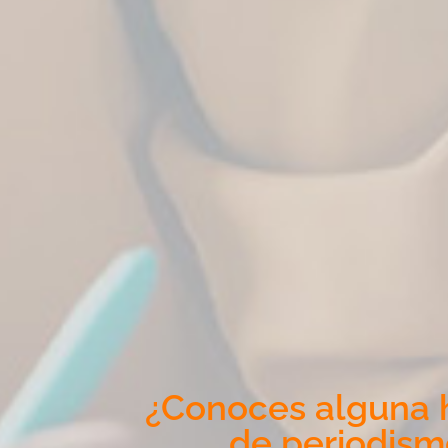
¿Conoces alguna h
de periodism