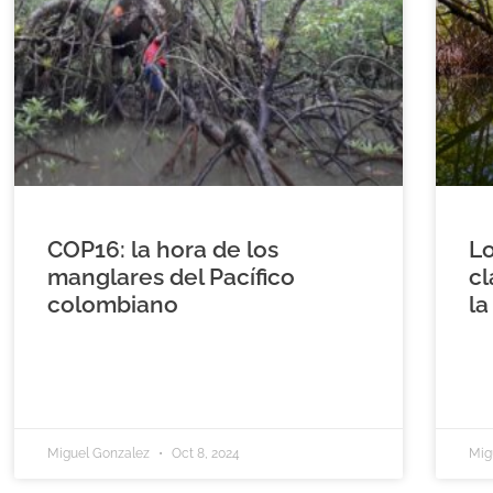
COP16: la hora de los
Lo
manglares del Pacífico
cl
colombiano
la
Miguel Gonzalez
Oct 8, 2024
Mig