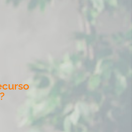
ecurso
?