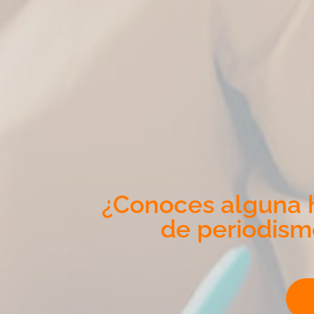
¿Conoces alguna h
de periodism