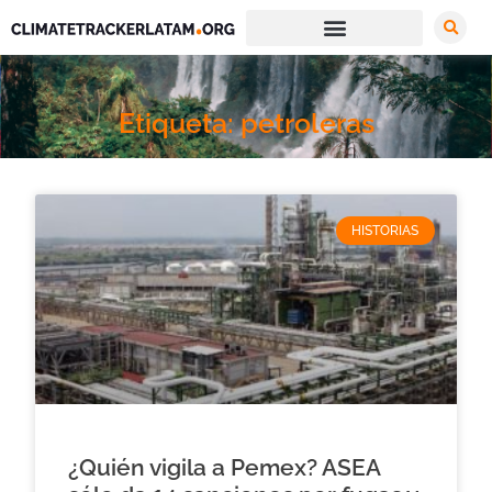
Etiqueta: petroleras
HISTORIAS
¿Quién vigila a Pemex? ASEA