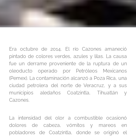
Era octubre de 2014. El río Cazones amaneció
pintado de colores verdes, azules y lilas. La causa
fue un derrame proveniente de la ruptura de un
oleoducto operado por Petróleos Mexicanos
(Pemex). La contaminación alcanzó a Poza Rica, una
ciudad petrolera del norte de Veracruz, y a sus
municipios aledaños Coatzintla, Tihuatlán y
Cazones.
La intensidad del olor a combustible ocasionó
dolores de cabeza, vómitos y mareos en
pobladores de Coatzintla, donde se originó el