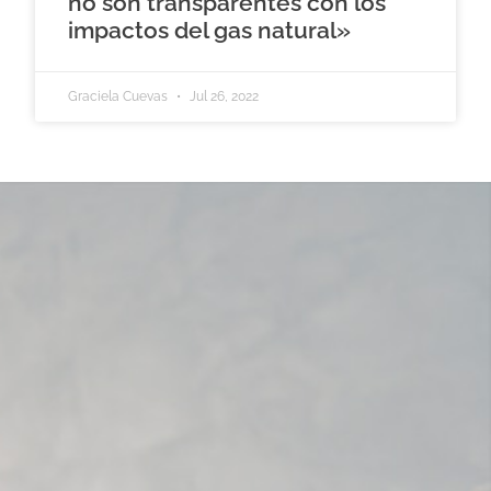
no son transparentes con los
impactos del gas natural»
Graciela Cuevas
Jul 26, 2022