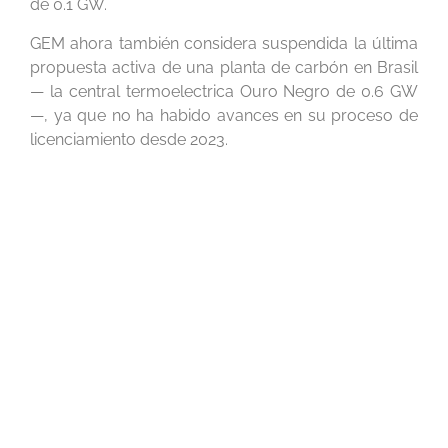
de 0.1 GW.
GEM ahora también considera suspendida la última
propuesta activa de una planta de carbón en Brasil
— la
central termoelectrica Ouro Negro
de 0.6 GW
—, ya que
no ha habido avances
en su proceso de
licenciamiento desde 2023.
Estos acontecimientos sitúan a América Latina
claramente en línea con el llamado del secretario
general de la ONU, António Guterres, en 2019 a
lograr “
cero carbón nuevo
”
, definido como la
cancelación de todas las propuestas de plantas de
carbón
sin mitigación de emisiones
que no se
encuentren ya en construcción.
Brasil podría reforzar esta posición sumándose a la
PPCA y dejando claro que no tiene intención de
construir nuevas plantas de carbón. Como señala