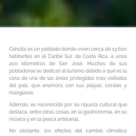
Cahuita es un poblado donde viven cerca de 13.600
habitantes en el Caribe Sur de Costa Rica, a unos
200 kilómetros de San José. Muchos de sus
pobladores se dedican al turismo debido a que es la
casa de una de las áreas protegidas más visitadas
del país, que enamora con sus playas, corales y
manglares.
Además, es reconocida por su riqueza cultural que
destaca, entre otras cosas, en la gastronomía, en su
música y en la pesca artesanal.
No obstante, los efectos del cambio climático