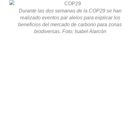
Durante las dos semanas de la COP29 se han
realizado eventos par alelos para explicar los
beneficios del mercado de carbono para zonas
biodiversas. Foto: Isabel Alarcón
La aplicación en Ecuador es uno de los casos más
emblemáticos en América Latina. Hay diversas
interpretaciones sobre cómo los mercados van a
operar en el país. Eso porque su constitución actual no
permite la apropiación de servicios ambientales.
La
Constitución de Ecuador reconoce los derechos de la
naturaleza y, como parte de este reconocimiento, en el
artículo 74 se establece que “
los servicios ambientales
no serán susceptibles de apropiación; su producción,
prestación, uso y aprovechamiento serán regulados
por el Estado”.
Otros instrumentos legales, como el
Reglamento al
Código Orgánico del Ambiente
, también se refieren a