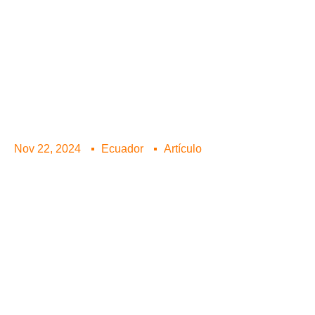
Nov 22, 2024
Ecuador
Artículo
Mercados de carbono en la
COP29: decisión llega antes
de que Ecuador aclare su
aplicación frente a los
derechos constitucionales
de la naturaleza