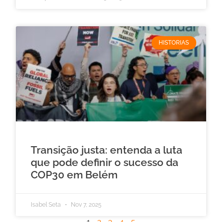
HISTORIAS
Transição justa: entenda a luta
que pode definir o sucesso da
COP30 em Belém
Isabel Seta
Nov 7, 2025
1
2
3
4
5