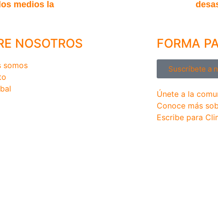
os medios la
desa
RE NOSOTROS
FORMA P
s somos
Suscríbete a 
to
bal
Únete a la comu
Conoce más sob
Escribe para Cli