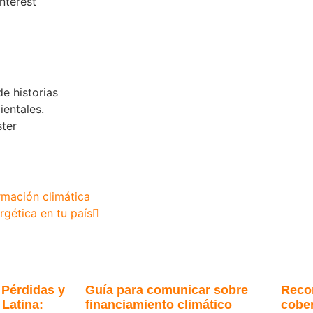
nterest
e historias
entales.
ster
rmación climática
rgética en tu país
 Pérdidas y
Guía para comunicar sobre
Reco
Latina:
financiamiento climático
cober