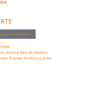
stre
ARTE
nuestros boletines
nidad
re nuestra Red de Medios
mate Tracker América Latina