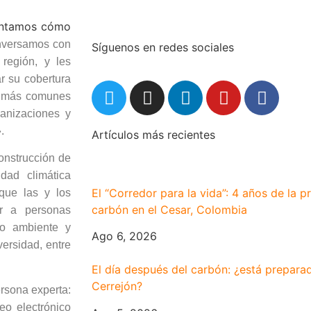
guntamos cómo
versamos con
Síguenos en redes sociales
región, y les
r su cobertura
as más comunes
ganizaciones y
».
Artículos más recientes
onstrucción de
dad climática
El “Corredor para la vida”: 4 años de la p
que las y los
carbón en el Cesar, Colombia
ar a personas
io ambiente y
Ago 6, 2026
versidad, entre
El día después del carbón: ¿está preparada
Cerrejón?
ersona experta:
eo electrónico