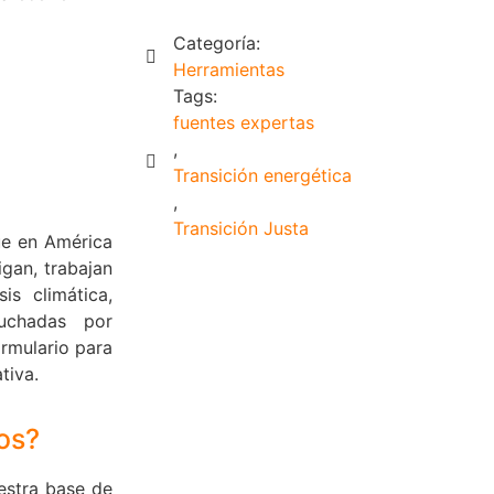
Categoría:
Herramientas
Tags:
fuentes expertas
,
Transición energética
,
Transición Justa
ue en América
gan, trabajan
is climática,
uchadas por
ormulario para
ativa.
os?
estra base de