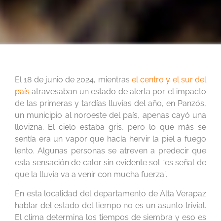
El 18 de junio de 2024, mientras
el centro y el sur del
país
atravesaban un estado de alerta por el impacto
de las primeras y tardías lluvias del año, en Panzós,
un municipio al noroeste del país, apenas cayó una
llovizna. El cielo estaba gris, pero lo que más se
sentía era un vapor que hacía hervir la piel a fuego
lento. Algunas personas se atreven a predecir que
esta sensación de calor sin evidente sol “es señal de
que la lluvia va a venir con mucha fuerza”.
En esta localidad del departamento de Alta Verapaz
hablar del estado del tiempo no es un asunto trivial.
El clima determina los tiempos de siembra y eso es