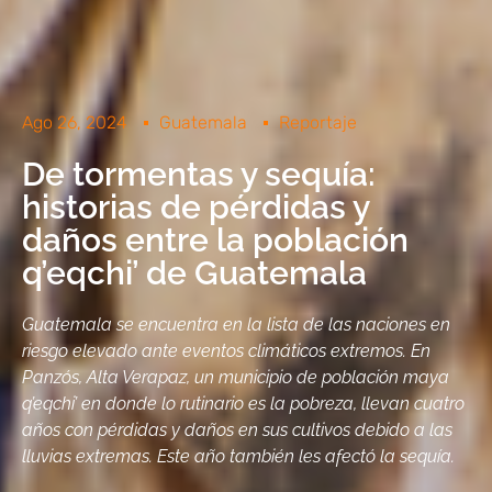
Ago 26, 2024
Guatemala
Reportaje
De tormentas y sequía:
historias de pérdidas y
daños entre la población
q’eqchi’ de Guatemala
Guatemala se encuentra en la lista de las naciones en
riesgo elevado ante eventos climáticos extremos. En
Panzós, Alta Verapaz, un municipio de población maya
q’eqchi’ en donde lo rutinario es la pobreza, llevan cuatro
años con pérdidas y daños en sus cultivos debido a las
lluvias extremas. Este año también les afectó la sequía.