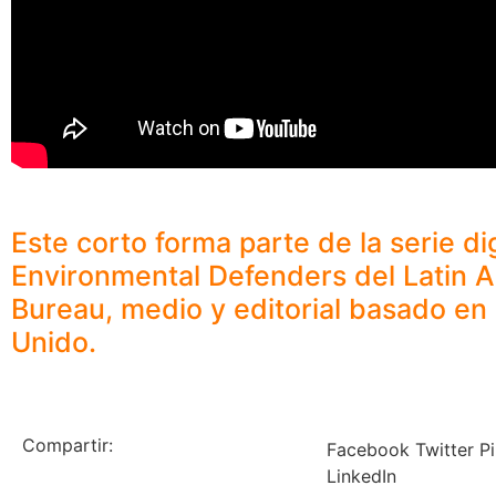
Este corto forma parte de la serie dig
Environmental Defenders
del Latin 
Bureau, medio y editorial basado en 
Unido.
Compartir:
Facebook
Twitter
Pi
LinkedIn