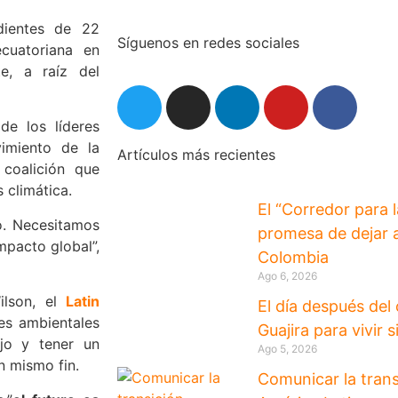
ndientes de 22
Síguenos en redes sociales
cuatoriana en
e, a raíz del
de los líderes
imiento de la
Artículos más recientes
 coalición que
s climática.
El “Corredor para l
o. Necesitamos
promesa de dejar a
mpacto global”,
Colombia
Ago 6, 2026
ilson, el
Latin
El día después del
es ambientales
Guajira para vivir s
ajo y tener un
Ago 5, 2026
n mismo fin.
Comunicar la trans