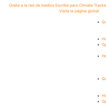
Únete a la red de medios
Escribe para Climate Tracke
Visita la página global
Qu
Hi
Op
He
Qu
Hi
Op