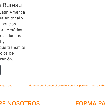
a Bureau
Latin America
a editorial y
 noticias
bre América
n las luchas
l y
que transmite
ocios de
 región.
esigualdad
RE NOSOTROS
FORMA P