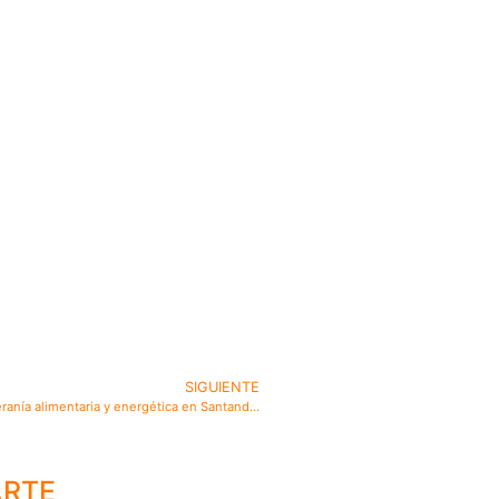
SIGUIENTE
Mujeres que lideran el cambio: semillas para una nueva soberanía alimentaria y energética en Santander
ARTE