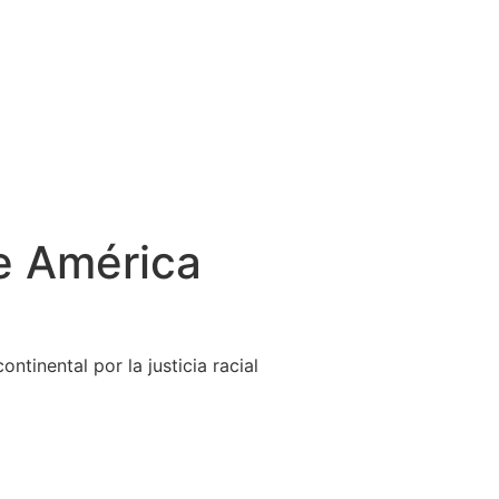
l
e América
ntinental por la justicia racial