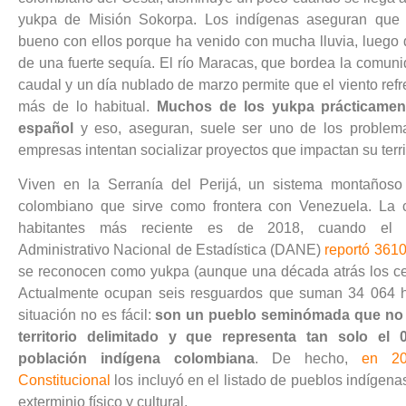
yukpa de Misión Sokorpa. Los indígenas aseguran que
bueno con ellos porque ha venido con mucha lluvia, luego 
de una fuerte sequía. El río Maracas, que bordea la comuni
caudal y un día nublado de marzo permite que el viento ref
más de lo habitual.
Muchos de los yukpa prácticamen
español
y eso, aseguran, suele ser uno de los problem
empresas intentan socializar proyectos que impactan su territ
Viven en la Serranía del Perijá, un sistema montañoso
colombiano que sirve como frontera con Venezuela. La ci
habitantes más reciente es de 2018, cuando el 
Administrativo Nacional de Estadística (DANE)
reportó 361
se reconocen como yukpa (aunque una década atrás los c
Actualmente ocupan seis resguardos que suman 34 064 h
situación no es fácil:
son un pueblo seminómada que no 
territorio delimitado y que representa tan solo el
población indígena colombiana
. De hecho,
en 20
Constitucional
los incluyó en el listado de pueblos indígena
exterminio físico y cultural.