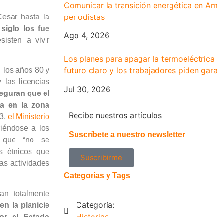
Comunicar la transición energética en Am
periodistas
 Cesar hasta la
siglo los fue
Ago 4, 2026
sisten a vivir
Los planes para apagar la termoeléctrica
futuro claro y los trabajadores piden gara
 los años 80 y
 las licencias
Jul 30, 2026
eguran que el
na en la zona
Recibe nuestros artículos
23,
el Ministerio
iriéndose a los
Suscríbete a nuestro newsletter
, que “no se
os étnicos que
Suscribirme
as actividades
Categorías y Tags
an totalmente
Categoría:
 en la planicie
Historias
or el Estado