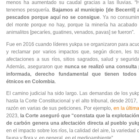
menos ha aumentado su caudal gracias a las lluvias. “
tenemos pesquería.
Bajamos al municipio [de Becerril] 
pescados porque aquí no se consigue
. Ya no consumim
del monte porque no hay, porque la minería ha acabado 
animalitos [pecaríes, guatines, venados, pavas] se fueron”.
Fue en 2016 cuando líderes yukpa se organizaron para acudi
y reclamar por varios impactos que, según dicen, les tra
afectaciones a sus ríos, sitios sagrados, salud y segurida
Además, aseguraron que
nunca se realizó una consulta p
informada, derecho fundamental que tienen todos
étnicos en Colombia
.
El camino judicial ha sido largo. Las demandas de los yuk
hasta la Corte Constitucional y el alto tribunal, desde 2017,
razón en varias de sus peticiones. Por ejemplo,
en la últim
2023,
la Corte aseguró que “constata que la explotació
de carbón genera una afectación directa al pueblo yuk
en el impacto sobre los ríos, la calidad del aire, la variedad
fauna y flora y, en general, en el medioambiente”.