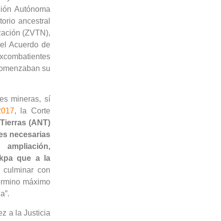
ación Autónoma
torio ancestral
zación (ZVTN),
 el Acuerdo de
excombatientes
 comenzaban su
es mineras, sí
2017
, la Corte
 Tierras (ANT)
nes necesarias
 ampliación,
ukpa que a la
 culminar con
 término máximo
a”.
z a la Justicia