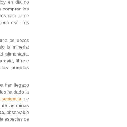
Hoy en día no
a comprar los
os casi carne
todo eso. Los
r a los jueces
jo la minería:
d alimentaria.
revia, libre e
 los pueblos
pa han llegado
 les ha dado la
a sentencia
, de
n de las minas
pa
, observable
 de especies de