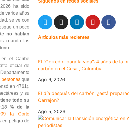
Síguenos en redes sociales
 2026 ha sido
de varios años
dad, se ve con
resque un poco
te no hablan
Artículos más recientes
as cuando las
orio.
 en el Caribe
El “Corredor para la vida”: 4 años de la p
fra oficial de
carbón en el Cesar, Colombia
Departamento
Ago 6, 2026
0 personas
que
ensó en 4761).
El día después del carbón: ¿está preparada
ectáreas y su
Cerrejón?
tiene todo su
 0.18 % de la
Ago 5, 2026
09 la Corte
s en peligro de