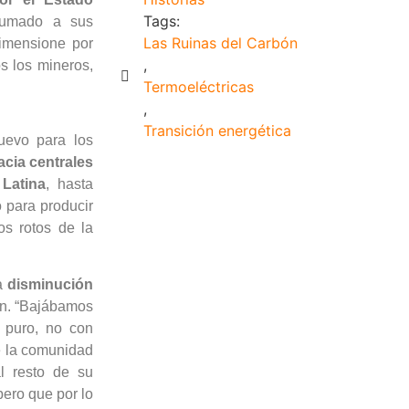
Tags:
sumado a sus
Las Ruinas del Carbón
dimensione por
,
s los mineros,
Termoeléctricas
,
Transición energética
uevo para los
acia centrales
 Latina
, hasta
 para producir
tos rotos de la
la
disminución
an. “Bajábamos
 puro, no con
de la comunidad
l resto de su
pero que por lo