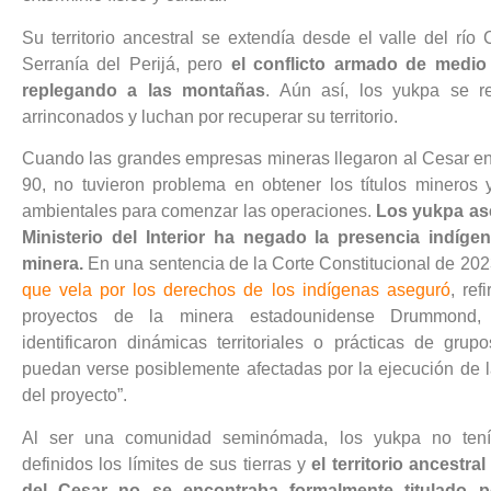
Su territorio ancestral se extendía desde el valle del río
Serranía del Perijá, pero
el conflicto armado de medio 
replegando a las montañas
. Aún así, los yukpa se re
arrinconados y luchan por recuperar su territorio.
Cuando las grandes empresas mineras llegaron al Cesar en
90, no tuvieron problema en obtener los títulos mineros y
ambientales para comenzar las operaciones.
Los yukpa as
Ministerio del Interior ha negado la presencia indíge
minera.
En una sentencia de la Corte Constitucional de 20
que vela por los derechos de los indígenas aseguró
, ref
proyectos de la minera estadounidense Drummond
identificaron dinámicas territoriales o prácticas de grup
puedan verse posiblemente afectadas por la ejecución de l
del proyecto”.
Al ser una comunidad seminómada, los yukpa no tení
definidos los límites de sus tierras y
el territorio ancestral
del Cesar no se encontraba formalmente titulado p