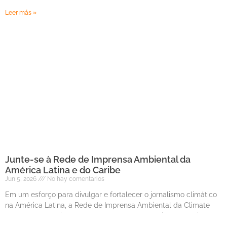
Leer más »
Junte-se à Rede de Imprensa Ambiental da
América Latina e do Caribe
Jun 5, 2026
No hay comentarios
Em um esforço para divulgar e fortalecer o jornalismo climático
na América Latina, a Rede de Imprensa Ambiental da Climate
Tracker compartilha reportagens de toda a região por meio de
veículos de comunicação parceiros. Conteúdos sobre