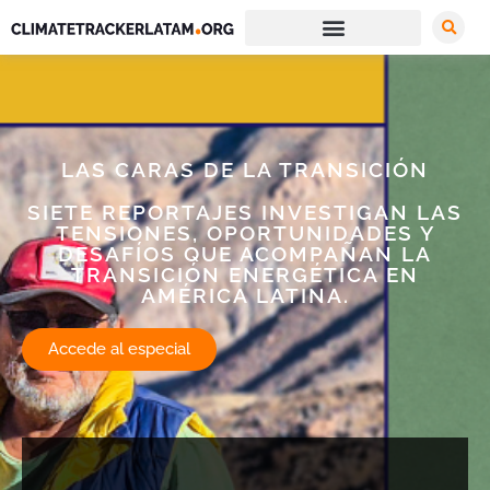
LAS CARAS DE LA TRANSICIÓN
SIETE REPORTAJES INVESTIGAN LAS
TENSIONES, OPORTUNIDADES Y
DESAFÍOS QUE ACOMPAÑAN LA
TRANSICIÓN ENERGÉTICA EN
AMÉRICA LATINA.
Accede al especial