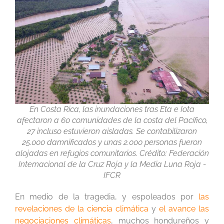
En Costa Rica, las inundaciones tras Eta e Iota
afectaron a 60 comunidades de la costa del Pacífico,
27 incluso estuvieron aisladas. Se contabilizaron
25.000 damnificados y unas 2.000 personas fueron
alojadas en refugios comunitarios. Crédito: Federación
Internacional de la Cruz Roja y la Media Luna Roja -
IFCR
En medio de la tragedia, y espoleados por
las
revelaciones de la ciencia climática
y
el avance las
negociaciones climáticas
, muchos hondureños y