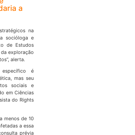
se
daria a
stratégicos na
 a socióloga e
uto de Estudos
 da exploração
s”, alerta.
específico é
gética, mas seu
tos sociais e
do em Ciências
sista do Rights
s a menos de 10
fetadas a essa
consulta prévia