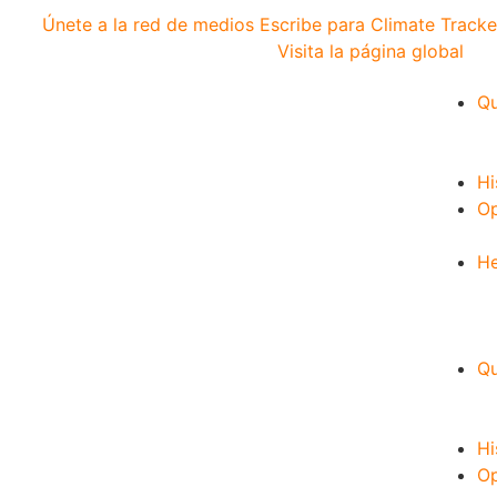
Únete a la red de medios
Escribe para Climate Tracke
Visita la página global
Qu
Hi
Op
He
Qu
Hi
Op