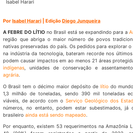
Isabel Harari
Por
Isabel Harari
| Edição
Diego Junqueira
A FEBRE DO LÍTIO
no Brasil está se expandindo para a
A
região que abriga o maior número de povos tradiciona
nativas preservadas do país. Os pedidos para explorar o
na indústria da tecnologia, bateram recorde nos último
podem causar impactos em ao menos 21 áreas protegidas
indígenas
, unidades de conservação e assentamen
agrária
.
O Brasil tem o décimo maior depósito de
lítio
do mundo
1,3 milhão de toneladas, sendo 390 mil toneladas e
viáveis, de acordo com o
Serviço Geológico dos Esta
números, no entanto, podem estar subestimados, já 
brasileiro
ainda está sendo mapeado
.
Por enquanto, existem 53 requerimentos na Amazônia L