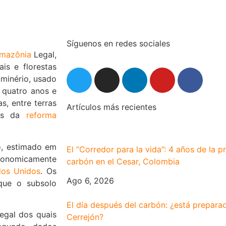
Síguenos en redes sociales
mazônia
Legal,
is e florestas
 minério, usado
s quatro anos e
, entre terras
Artículos más recientes
tos da
reforma
, estimado em
El “Corredor para la vida”: 4 años de la p
conomicamente
carbón en el Cesar, Colombia
dos Unidos
. Os
Ago 6, 2026
que o subsolo
El día después del carbón: ¿está preparada
egal dos quais
Cerrejón?