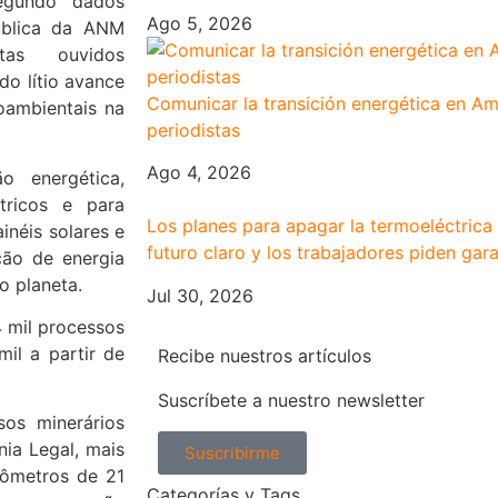
egundo dados
Ago 5, 2026
ública da ANM
tas ouvidos
do lítio avance
Comunicar la transición energética en Am
ioambientais na
periodistas
Ago 4, 2026
o energética,
tricos e para
Los planes para apagar la termoeléctrica
inéis solares e
futuro claro y los trabajadores piden gara
ção de energia
o planeta.
Jul 30, 2026
4 mil processos
il a partir de
Recibe nuestros artículos
Suscríbete a nuestro newsletter
os minerários
ia Legal, mais
Suscribirme
lômetros de 21
Categorías y Tags