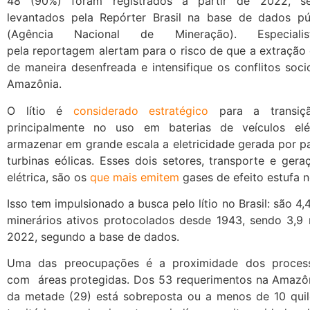
48 (90%) foram registrados a partir de 2022, s
levantados pela Repórter Brasil na base de dados p
(Agência Nacional de Mineração). Especialis
pela reportagem alertam para o risco de que a extração 
de maneira desenfreada e intensifique os conflitos soc
Amazônia.
O lítio é
considerado estratégico
para a transiçã
principalmente no uso em baterias de veículos elé
armazenar em grande escala a eletricidade gerada por pa
turbinas eólicas.
Esses dois setores, transporte e gera
elétrica, são os
que mais emitem
gases de efeito estufa n
Isso tem impulsionado a busca pelo lítio no Brasil: são 4,
minerários ativos protocolados desde 1943, sendo 3,9 m
2022, segundo a base de dados.
Uma das preocupações é a proximidade dos process
com áreas protegidas. Dos 53 requerimentos na Amazôn
da metade (29) está sobreposta ou a menos de 10 qui