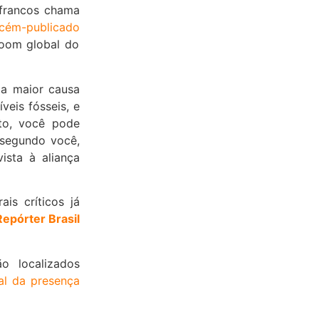
ofrancos chama
recém-publicado
 boom global do
da maior causa
eis fósseis, e
to, você pode
 segundo você,
vista à aliança
is críticos já
Repórter Brasil
o localizados
al da presença