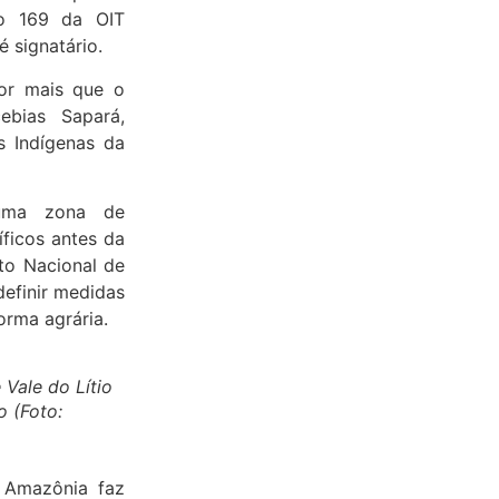
ão 169 da OIT
é signatário.
por mais que o
ebias Sapará,
 Indígenas da
uma zona de
ficos antes da
uto Nacional de
definir medidas
orma agrária.
 Vale do Lítio
o (Foto:
 Amazônia faz