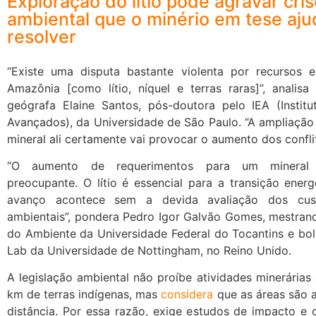
Exploração do lítio pode agravar cri
ambiental que o minério em tese aju
resolver
“Existe uma disputa bastante violenta por recursos e
Amazônia [como lítio, níquel e terras raras]”, analisa
geógrafa Elaine Santos, pós-doutora pelo IEA (Instit
Avançados), da Universidade de São Paulo. “A ampliação
mineral ali certamente vai provocar o aumento dos conflito
“O aumento de requerimentos para um mineral 
preocupante. O lítio é essencial para a transição ener
avanço acontece sem a devida avaliação dos cus
ambientais”, pondera Pedro Igor Galvão Gomes, mestran
do Ambiente da Universidade Federal do Tocantins e bol
Lab da Universidade de Nottingham, no Reino Unido.
A legislação ambiental não proíbe atividades minerária
km de terras indígenas, mas
considera
que as áreas são a
distância. Por essa razão, exige estudos de impacto e 