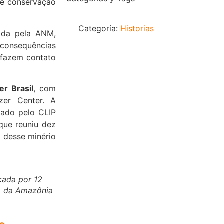
 de conservação
Categoría:
Historias
ada pela ANM,
 consequências
r fazem contato
er Brasil
, com
tzer Center. A
erado pelo CLIP
 que reuniu dez
a desse minério
cada por 12
da da Amazônia