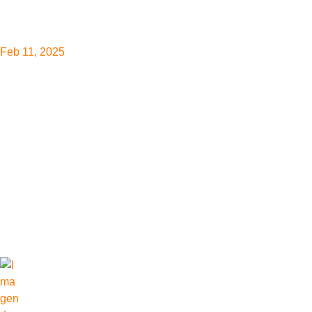
Feb 11, 2025
Cobertura energét
Desafíos y herram
periodistas
Climate Tracker América Latina organiza un evento virtual para 
región. Expertos en energía y periodismo climático compartirán
rigurosa, abordando desinformación y oportunidades de financ