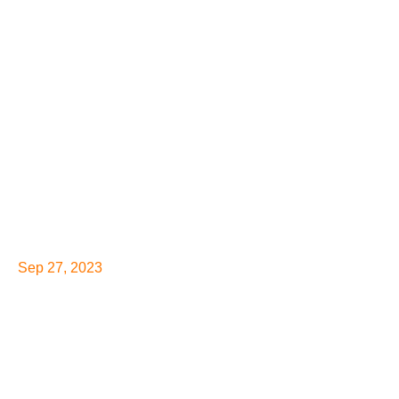
Sep 27, 2023
[Cerrado] Únete a nuestro
equipo: buscamos
encargado/a de operaciones