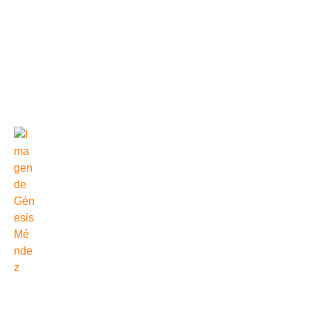
En este rol, serás responsable de supervisar las
operaciones diarias de nuestra organización, gestionar el
personal, coordinar proyectos y asegurar el buen
funcionamiento de los procesos de negocio. Estamos
buscando a alguien con 3+ años de experiencia en un
cargo de liderazgo y excelentes habilidades de
comunicación e interpersonales.
Por
Génesis Méndez