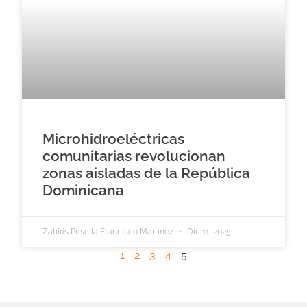
Microhidroeléctricas
comunitarias revolucionan
zonas aisladas de la República
Dominicana
Zahiris Priscila Francisco Martínez
Dic 11, 2025
1
2
3
4
5