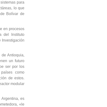
sistemas para
ctáreas, lo que
de Bolívar de
rse en procesos
 del Instituto
 Investigación
d de Antioquia,
enen un futuro
be ser por los
, países como
ión de estos.
reactor modular
 Argentina, es
ometedora, «le