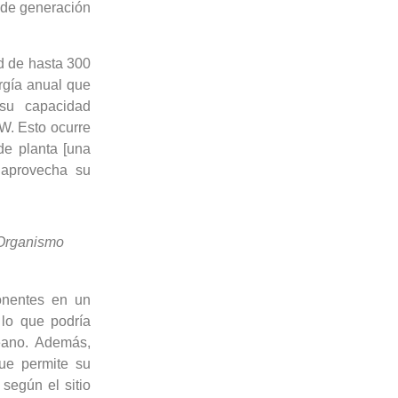
d de generación
d de hasta 300
rgía anual que
 su capacidad
W. Esto ocurre
de planta [una
 aprovecha su
 Organismo
onentes en un
 lo que podría
eano. Además,
ue permite su
según el sitio