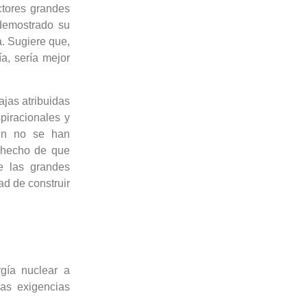
ctores grandes
demostrado su
a. Sugiere que,
a, sería mejor
ajas atribuidas
piracionales y
ún no se han
l hecho de que
e las grandes
ad de construir
rgía nuclear a
las exigencias