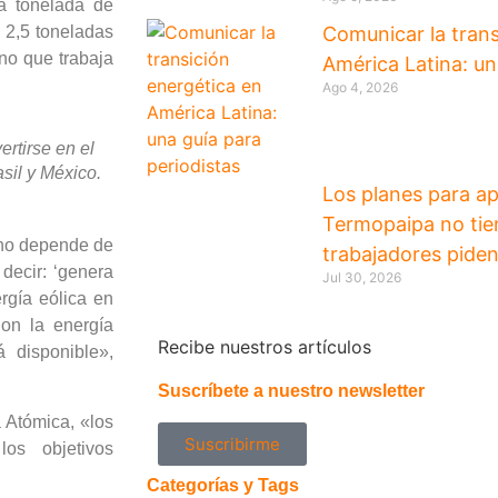
na tonelada de
y 2,5 toneladas
Comunicar la trans
ano que trabaja
América Latina: un
Ago 4, 2026
ertirse en el
asil y México.
Los planes para ap
Termopaipa no tien
 no depende de
trabajadores piden
decir: ‘genera
Jul 30, 2026
ergía eólica en
on la energía
Recibe nuestros artículos
 disponible»,
Suscríbete a nuestro newsletter
 Atómica, «los
Suscribirme
los objetivos
Categorías y Tags