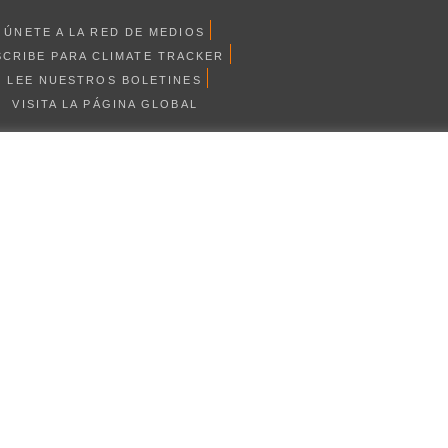
ÚNETE A LA RED DE MEDIOS
SCRIBE PARA CLIMATE TRACKER
LEE NUESTROS BOLETINES
VISITA LA PÁGINA GLOBAL