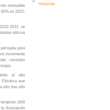
Historias
ción renovable
a 60% en 2022,
 2022-2031 se
lantas eólicas
n pensada para
ños incremente
ide, consultor
nergía.
bido al alto
 Eléctrica que
o año tras año
 lempiras (300
 la Asociación