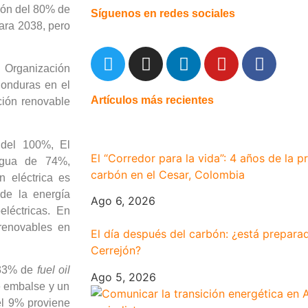
ción del 80% de
Síguenos en redes sociales
para 2038, pero
 Organización
onduras en el
Artículos más recientes
ción renovable
 del 100%, El
El “Corredor para la vida”: 4 años de la p
agua de 74%,
carbón en el Cesar, Colombia
 eléctrica es
de la energía
Ago 6, 2026
léctricas. En
renovables en
El día después del carbón: ¿está preparada
Cerrejón?
 33% de
fuel oil
Ago 5, 2026
e embalse y un
l 9% proviene