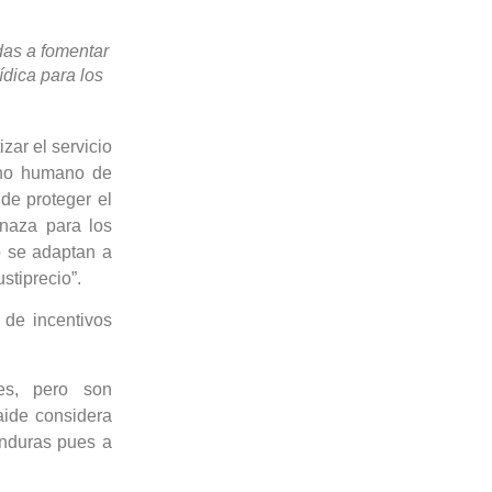
das a fomentar
ídica para los
zar el servicio
cho humano de
de proteger el
enaza para los
o se adaptan a
stiprecio”.
 de incentivos
les, pero son
aide considera
onduras pues a