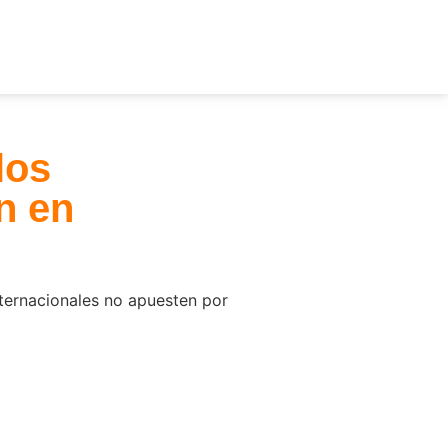
los
ón en
nternacionales no apuesten por