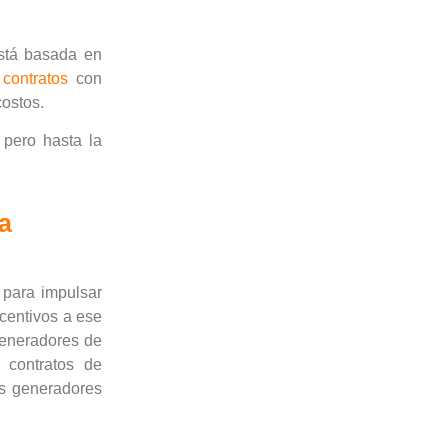
está basada en
contratos
con
costos.
, pero hasta la
ra
 para impulsar
centivos a ese
 generadores de
 contratos de
los generadores