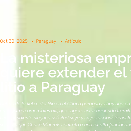
Oct 30, 2025
Paraguay
Artículo
La misteriosa emp
quiere extender el 
litio a Paraguay
Detrás de la fiebre del litio en el Chaco paraguayo hay una 
en registros comerciales allí, que sugiere estar haciendo trámi
tiene pendiente ninguna solicitud suya y cuyos accionistas incl
se suma que Chaco Minerals contrató a una ex alta funcionar