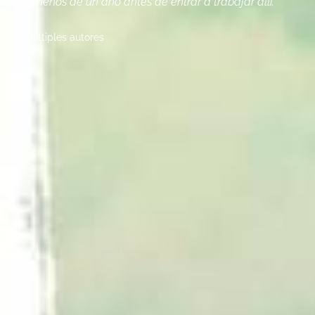
sector menos de un año antes de entrar a trabajar allí.
Multiples autores