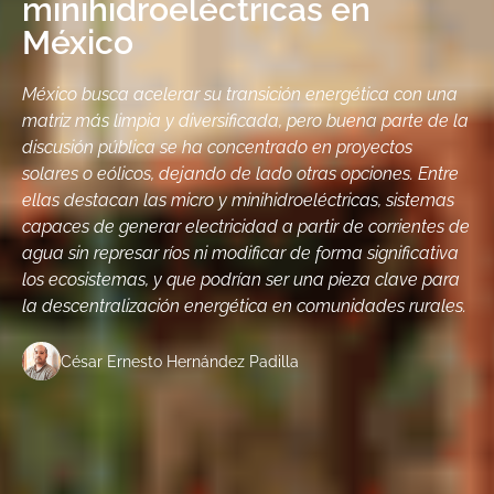
minihidroeléctricas en
México
México busca acelerar su transición energética con una
matriz más limpia y diversificada, pero buena parte de la
discusión pública se ha concentrado en proyectos
solares o eólicos, dejando de lado otras opciones. Entre
ellas destacan las micro y minihidroeléctricas, sistemas
capaces de generar electricidad a partir de corrientes de
agua sin represar ríos ni modificar de forma significativa
los ecosistemas, y que podrían ser una pieza clave para
la descentralización energética en comunidades rurales.
César Ernesto Hernández Padilla