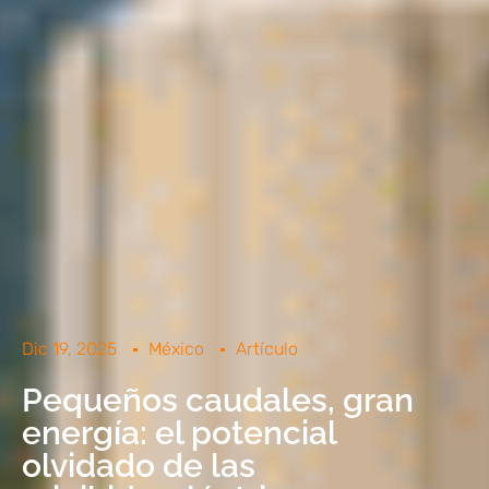
Dic 19, 2025
México
Artículo
Pequeños caudales, gran
energía: el potencial
olvidado de las