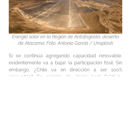
Energía solar en la Región de Antofagasta, desierto
de Atacama. Foto: Antonio García / Unsplash
Si se continúa agregando capacidad renovable,
evidentemente va a bajar la participación fósil. Sin
embargo, ¿Chile va en dirección a ser 100%
renovable? En opinión de Jorge Leal Saldivia,
especialista en energías renovables, “las políticas
actuales como
La Ruta Energética
y la
Agenda de
Energía
van en la línea de fomentar la transición
hacia fuentes de energías renovables, pero asegura
que “
no se ha planteado la eliminación completa
de las fuentes de energía en base a combustibles
fósiles
”.