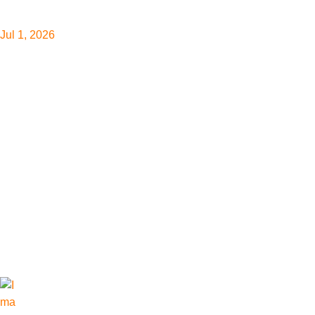
Jul 1, 2026
Climate Tracker y
financiarán cinco 
mujeres y transici
América Latina
Periodistas de Guatemala, Honduras, El Salvador, México, Colom
una beca de producción de 500 dólares y recibir acompañamiento
enfoque territorial y de derechos humanos.