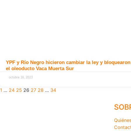
YPF y Río Negro hicieron cambiar la ley y bloquearon
el oleoducto Vaca Muerta Sur
octubre 16, 2023
1
…
24
25
26
27
28
…
34
SOB
Quiéne
Contac