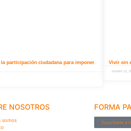
 la participación ciudadana para imponer
Vivir sin 
octubre 12, 
RE NOSOTROS
FORMA P
s somos
Suscríbete a 
to