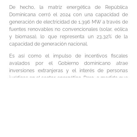
De hecho, la matriz energética de República
Dominicana cerró el 2024 con una capacidad de
generación de electricidad de 1,396 MW a través de
fuentes renovables no convencionales (solar, eólica
y biomasa), lo que representa un 23,32% de la
capacidad de generación nacional.
Es así como el impulso de incentivos fiscales
avalados por el Gobierno dominicano atrae
inversiones extranjeras y el interés de personas
jurídicas en el sector energético. Pero, a medida que
aumenta la participación de las energías renovables,
se plantean nuevos retos que obstaculizan su
crecimiento.
La presidenta de Mujeres en Energía de República
Dominicana (MER-RD) y experta en energía, Paola
Pimentel, afirmó que la Ley 57-07 marcó el
comienzo de una nueva era para el sector