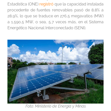
Estadística (ONE)
registró
que la capacidad instalada
procedente de fuentes renovables pasó de 8,8% a
28,9%, lo que se traduce en 276,5 megavatios (MW)
a 1,590,5 MW, o sea, 5,7 veces más, en el Sistema
Energético Nacional Interconectado (SENI).
Foto: Ministerio de Energía y Minas