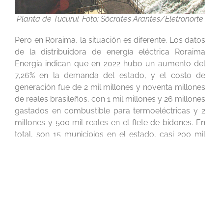
Planta de Tucuruí. Foto: Sócrates Arantes/Eletronorte
Pero en Roraima, la situación es diferente. Los datos
de la distribuidora de energía eléctrica Roraima
Energia indican que en 2022 hubo un aumento del
7,26% en la demanda del estado, y el costo de
generación fue de 2 mil millones y noventa millones
de reales brasileños, con 1 mil millones y 26 millones
gastados en combustible para termoeléctricas y 2
millones y 500 mil reales en el flete de bidones. En
total, son 15 municipios en el estado, casi 200 mil
unidades consumidoras.
Según los últimos
datos
del Sistema de
Estimaciones de Emisiones y Remociones de Gases
de Efecto Invernadero (SEEG), iniciativa del
Observatorio del Clima, Roraima lidera el
ranking
de