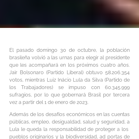
El pasado domingo 30 de octubre, la población
brasileña volvió a las urnas para elegir al presidente
que les acompañará en los próximos cuatro años.
Jair Bolsonaro (Partido Liberal) obtuvo
58.206.354
votos
, mientras Luiz Inácio Lula da Silva (Partido de
los Trabajadores) se impuso con 60.345.999
sufragios, por lo que gobernará Brasil por tercera
vez a partir del 1 de enero de 2023.
Además de los desafíos económicos en las cuentas
públicas, empleo, desigualdad, salud y seguridad, a
Lula le queda la responsabilidad de proteger a los
pueblos originarios y la biodiversidad, ad portas de