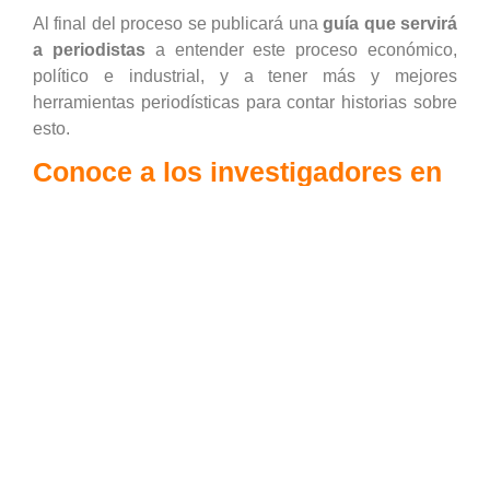
Al final del proceso se publicará una
guía que servirá
a periodistas
a entender este proceso económico,
político e industrial, y a tener más y mejores
herramientas periodísticas para contar historias sobre
esto.
Conoce a los investigadores en
Brasil, Chile y Colombia
A continuación, conoce más sobre las tres personas
seleccionadas para apoyar al equipo de Climate
Tracker en esta investigación multidisciplinaria y
transfronteriza sobre la industrialización verde en
América Latina y el Caribe.
Maria Beatriz Peixoto Mello (Brasil)