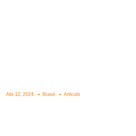
Abr 12, 2024
Brasil
Artículo
Comunidade na Amazônia
implementa mini usina de
energia solar que abastece
a população 24 horas por