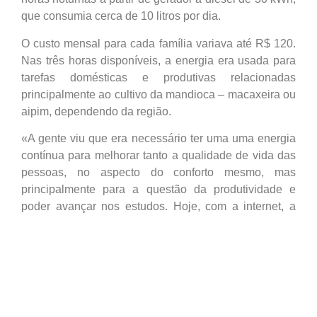
que consumia cerca de 10 litros por dia.
O custo mensal para cada família variava até R$ 120.
Nas três horas disponíveis, a energia era usada para
tarefas domésticas e produtivas relacionadas
principalmente ao cultivo da mandioca – macaxeira ou
aipim, dependendo da região.
«A gente viu que era necessário ter uma uma energia
contínua para melhorar tanto a qualidade de vida das
pessoas, no aspecto do conforto mesmo, mas
principalmente para a questão da produtividade e
poder avançar nos estudos. Hoje, com a internet, a
gente consegue avançar nos estudos à distância»,
contou o líder comunitário Napoleão Oliveira.
Esta mudança de realidade só foi possível pois a
comunidade se mobilizou em 2018 para financiar o
projeto. A organização comunitária existe desde os